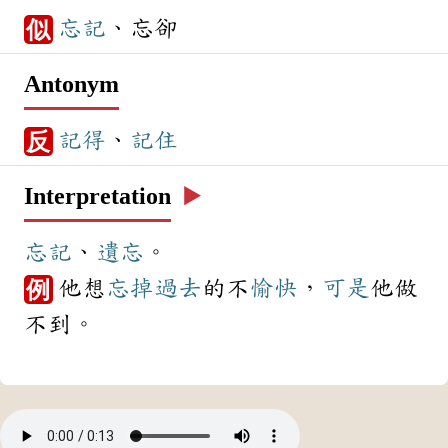
忘記
、忘卻
似
Antonym
記得
、
記住
反
Interpretation
▶️
忘記
、
遺忘
。
他想
忘掉
過去
的不
愉快
，
可是
他做
例
不到。