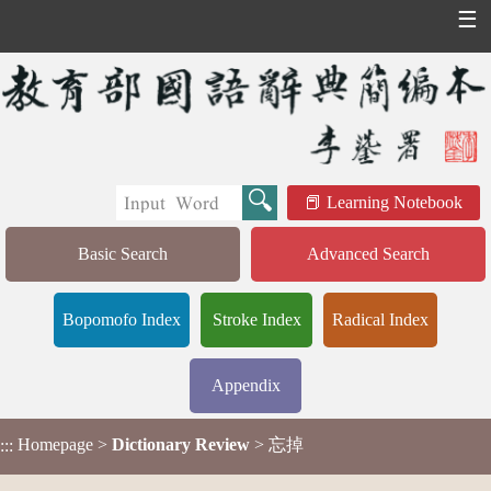
☰
Learning Notebook
Basic Search
Advanced Search
Bopomofo Index
Stroke Index
Radical Index
Appendix
Homepage
>
Dictionary Review
> 忘掉
:::