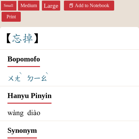
Large
Medium
Add to Notebook
Small
Print
忘
掉
Bopomofo
ˋ
ˋ
ㄨㄤ
ㄉㄧㄠ
Hanyu Pinyin
wàng diào
Synonym