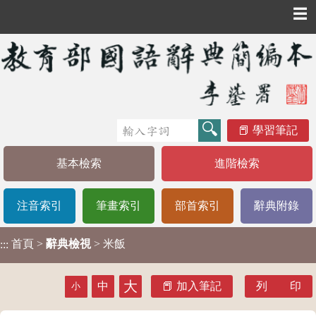
☰
學習筆記
基本檢索
進階檢索
注音索引
筆畫索引
部首索引
辭典附錄
首頁
>
辭典檢視
> 米飯
:::
大
中
加入筆記
列 印
小