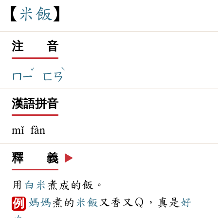
米
飯
注 音
ˇ
ˋ
ㄇㄧ
ㄈㄢ
漢語拼音
mǐ fàn
釋 義
▶️
用
白米
煮成的飯。
媽媽
煮的
米飯
又香又Ｑ，真是
好
例