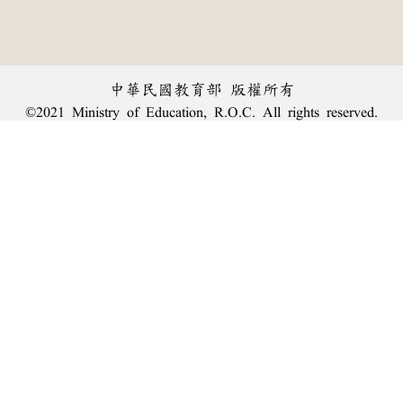
中華民國教育部 版權所有
©2021 Ministry of Education, R.O.C. All rights reserved.
︿
:::
個資法及隱私聲明
|
辭典公眾授權網
|
意見交流
|
網網相連
三峽總院區地址：新北市三峽區三樹路2號、
臺北院區地址：臺北市大安區和平東路一段179號、
回頂端
臺中院區地址：臺中市豐原區師範街67號
電話總機：
(02)7740-7890
、
傳真：(02)7740-7064、
TANet VoIP：9009-7890
線上人數: 1637
累積總人次: 240,039,350