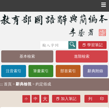
☰
學習筆記
基本檢索
進階檢索
注音索引
筆畫索引
部首索引
辭典附錄
首頁
>
辭典檢視
> 約定俗成
:::
大
中
加入筆記
列 印
小