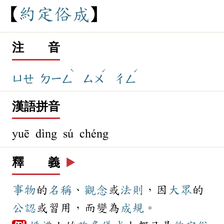
約
定
俗
成
注 音
ˋ
ˊ
ˊ
ㄩㄝ
ㄉㄧㄥ
ㄙㄨ
ㄔㄥ
漢語拼音
yuē dìng sú chéng
釋 義
▶️
事物
的
名稱
、
觀念
或
法則
，因
大眾
的
公認
或習用，而變為
成規
。