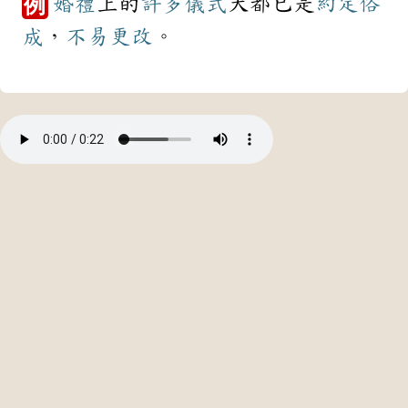
婚禮
上的
許多
儀式
大都已是
約定俗
例
成
，
不易
更改
。