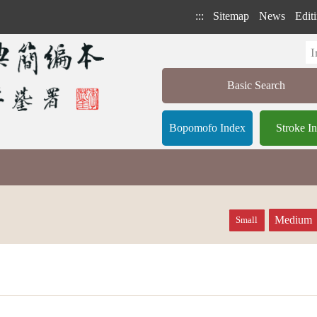
:::
Sitemap
News
Editi
Basic Search
Bopomofo Index
Stroke I
Medium
Small