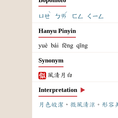
ˋ
ˊ
ㄩㄝ
ㄅㄞ
ㄈㄥ
ㄑㄧㄥ
Hanyu Pinyin
yuè bái fēng qīng
Synonym
風清月白
似
Interpretation
▶️
月色
皎潔
，
微風
清涼
。
形容