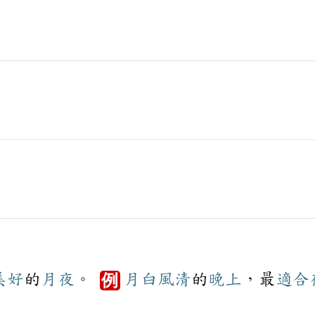
美好
的
月夜
。
月白風清
的
晚上
，最
適合
例