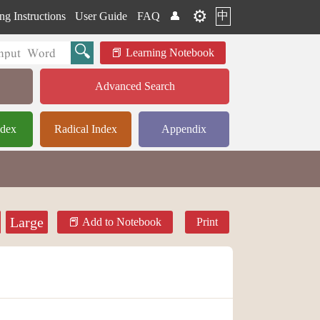
⚙️
中
ng Instructions
User Guide
FAQ
👤
Learning Notebook
Advanced Search
ndex
Radical Index
Appendix
Large
Add to Notebook
Print