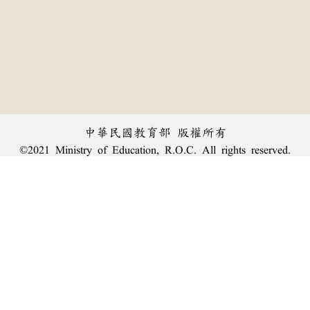
中華民國教育部 版權所有
©2021 Ministry of Education, R.O.C. All rights reserved.
︿
:::
個資法及隱私聲明
|
辭典公眾授權網
|
意見交流
|
網網相連
三峽總院區地址：新北市三峽區三樹路2號、
臺北院區地址：臺北市大安區和平東路一段179號、
回頂端
臺中院區地址：臺中市豐原區師範街67號
電話總機：
(02)7740-7890
、
傳真：(02)7740-7064、