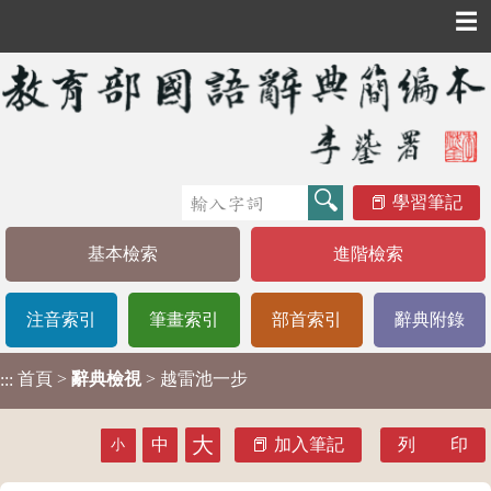
☰
學習筆記
基本檢索
進階檢索
注音索引
筆畫索引
部首索引
辭典附錄
首頁
>
辭典檢視
> 越雷池一步
:::
大
中
加入筆記
列 印
小