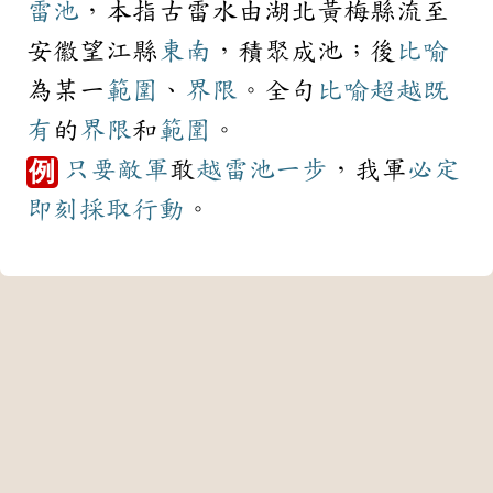
雷池
，本指古雷水由湖北黃梅縣流至
安徽望江縣
東南
，積聚成池；後
比喻
為某一
範圍
、
界限
。全句
比喻
超越
既
有
的
界限
和
範圍
。
只要
敵軍
敢
越雷池一步
，我軍
必定
例
即刻
採取
行動
。