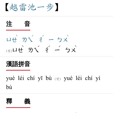
越
雷
池
一
步
注 音
ˋ
ˊ
ˊ
ˋ
ㄩㄝ
ㄌㄟ
ㄔ
ㄧ
ㄅㄨ
ˋ
ˊ
ˊ
ˊ
ˋ
ㄩㄝ
ㄌㄟ
ㄔ
ㄧ
ㄅㄨ
(變)
漢語拼音
yuè léi chí yī bù
yuè léi chí yí
(變)
bù
釋 義