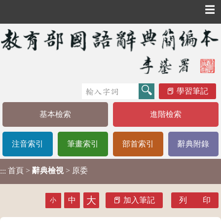
☰
學習筆記
基本檢索
進階檢索
注音索引
筆畫索引
部首索引
辭典附錄
首頁
>
辭典檢視
> 原委
:::
大
中
加入筆記
列 印
小