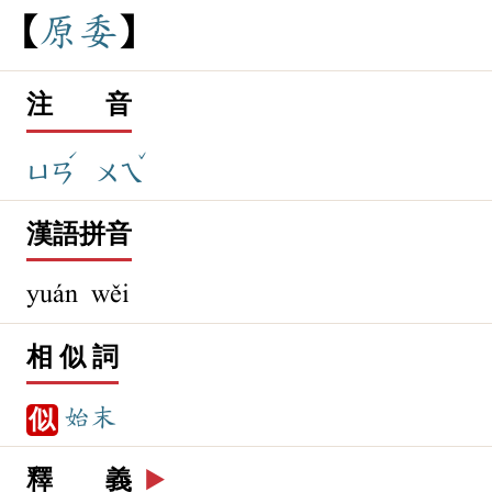
原
委
注 音
ˊ
ˇ
ㄩㄢ
ㄨㄟ
漢語拼音
yuán wěi
相 似 詞
始末
似
釋 義
▶️