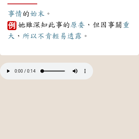
事情
的
始末
。
她雖深知此事的
原委
，但因事關
重
例
大
，
所以
不肯
輕易
透露
。