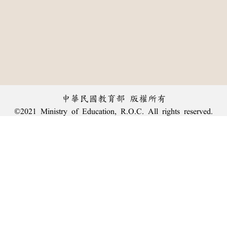
中華民國教育部 版權所有
©2021 Ministry of Education, R.O.C. All rights reserved.
︿
:::
個資法及隱私聲明
|
辭典公眾授權網
|
意見交流
|
網網相連
三峽總院區地址：新北市三峽區三樹路2號、
臺北院區地址：臺北市大安區和平東路一段179號、
回頂端
臺中院區地址：臺中市豐原區師範街67號
電話總機：
(02)7740-7890
、
傳真：(02)7740-7064、