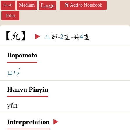
Large
Medium
Add to Notebook
Small
Print
允
▶️
儿
部-
2
畫-共
4
畫
Bopomofo
ˇ
ㄩㄣ
Hanyu Pinyin
yǔn
Interpretation
▶️