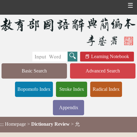
☰
Learning Notebook
Basic Search
Advanced Search
Bopomofo Index
Stroke Index
Radical Index
Appendix
Homepage
>
Dictionary Review
> 允
:::