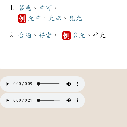
答應
、
許可
。
允許
、
允諾
、
應允
例
合適
、
得當
。
公允
、平允
例