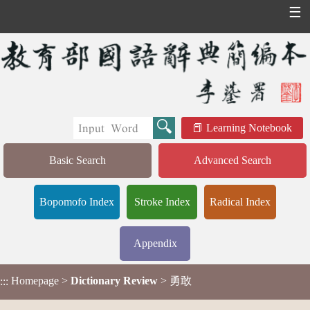
☰
Learning Notebook
Basic Search
Advanced Search
Bopomofo Index
Stroke Index
Radical Index
Appendix
Homepage
>
Dictionary Review
> 勇敢
:::