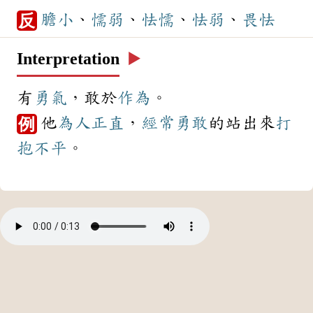
膽小
、
懦弱
、
怯懦
、
怯弱
、
畏怯
反
Interpretation
▶️
有
勇氣
，敢於
作為
。
他
為人
正直
，
經常
勇敢
的站出來
打
例
抱不平
。