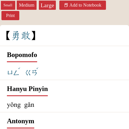
Large
Medium
Add to Notebook
Small
Print
勇
敢
Bopomofo
ˇ
ˇ
ㄩㄥ
ㄍㄢ
Hanyu Pinyin
yǒng gǎn
Antonym