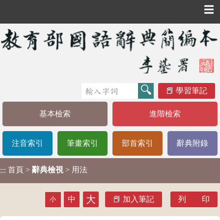
☰
學習筆記
基本檢索
進階檢索
注音索引
筆畫索引
部首索引
辭典附錄
首頁
>
辭典檢視
> 用法
:::
大
中
加入筆記
列 印
小