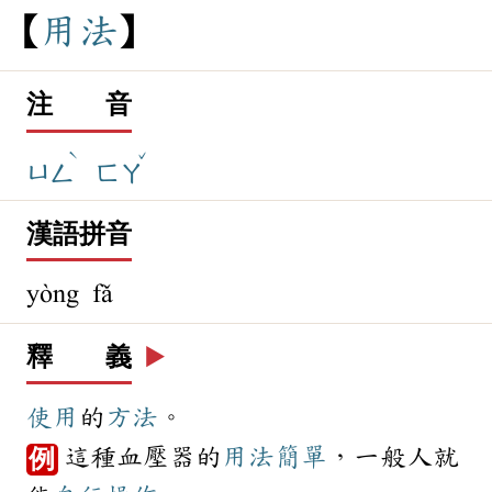
用
法
注 音
ˋ
ˇ
ㄩㄥ
ㄈㄚ
漢語拼音
yòng fǎ
釋 義
▶️
使用
的
方法
。
這種血壓器的
用法
簡單
，一般人就
例