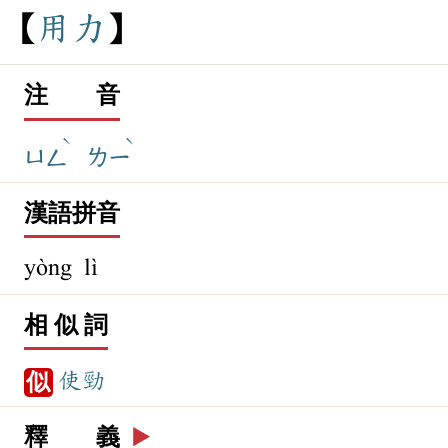
用
力
注 音
ˋ
ˋ
ㄩㄥ
ㄌㄧ
漢語拼音
yòng lì
相 似 詞
使勁
似
釋 義
▶️