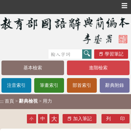
☰
學習筆記
基本檢索
進階檢索
注音索引
筆畫索引
部首索引
辭典附錄
首頁
>
辭典檢視
> 用力
:::
大
中
加入筆記
列 印
小