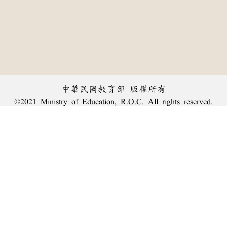
中華民國教育部 版權所有
©2021 Ministry of Education, R.O.C. All rights reserved.
︿
:::
個資法及隱私聲明
|
辭典公眾授權網
|
意見交流
|
網網相連
三峽總院區地址：新北市三峽區三樹路2號、
臺北院區地址：臺北市大安區和平東路一段179號、
回頂端
臺中院區地址：臺中市豐原區師範街67號
電話總機：
(02)7740-7890
、
傳真：(02)7740-7064、