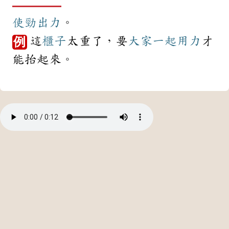
使勁
出力
。
這
櫃子
太重了，要
大家
一起
用力
才
例
能抬起來。