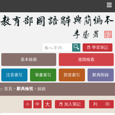
☰
學習筆記
基本檢索
進階檢索
注音索引
筆畫索引
部首索引
辭典附錄
首頁
>
辭典檢視
> 姐姐
:::
大
中
加入筆記
列 印
小