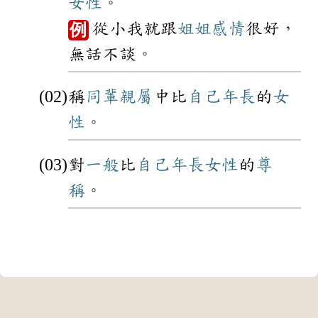
女性
。
從小我就跟
姐姐
感情
很好，
例
無話不談。
稱
同輩
親屬
中比
自己
年長
的
女
性
。
對
一般
比
自己
年長
女性
的
尊
稱
。