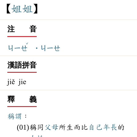
姐
姐
注 音
ˇ
ㄐㄧㄝ
˙ㄐㄧㄝ
漢語拼音
jiě jie
釋 義
稱謂
：
稱同
父母
所生而比
自己
年長
的