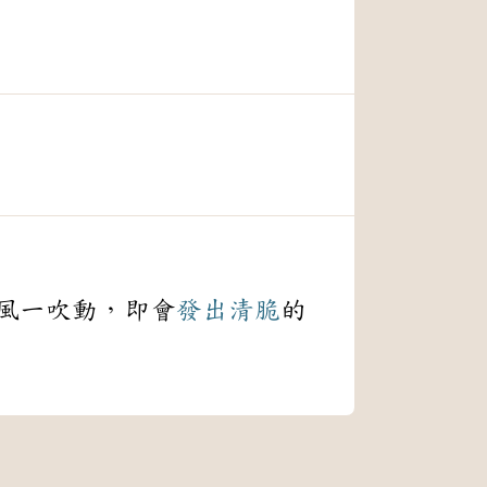
風一吹動，即會
發出
清脆
的