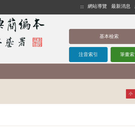
網站導覽
最新消息
:::
基本檢索
注音索引
筆畫索
小