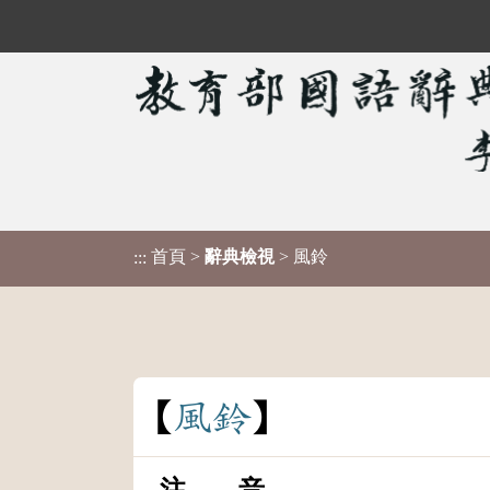
首頁
>
辭典檢視
> 風鈴
:::
風
鈴
注 音