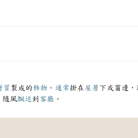
材質
製成的
飾物
。
通常
掛在
屋簷
下或窗邊，
，隨風
飄送
到
客廳
。