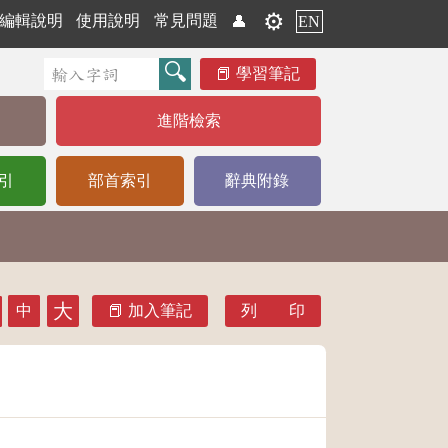
⚙️
編輯說明
使用說明
常見問題
👤
EN
學習筆記
進階檢索
引
部首索引
辭典附錄
大
中
加入筆記
列 印