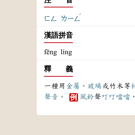
ˊ
ㄈㄥ
ㄌㄧㄥ
漢語拼音
fēng líng
釋 義
一種用
金屬
、
玻璃
或竹木等
聲音
。
風鈴
聲
叮叮噹噹
例