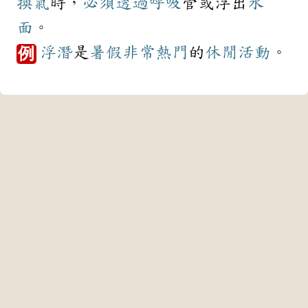
換氣
時，
必須
透過
呼吸
管或浮出
水
面
。
浮潛
是
暑假
非常
熱門
的
休閒活動
。
例