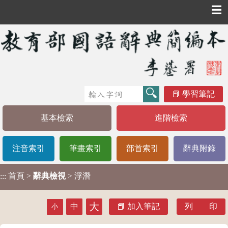
☰
學習筆記
基本檢索
進階檢索
注音索引
筆畫索引
部首索引
辭典附錄
首頁
>
辭典檢視
> 浮潛
:::
大
中
加入筆記
列 印
小