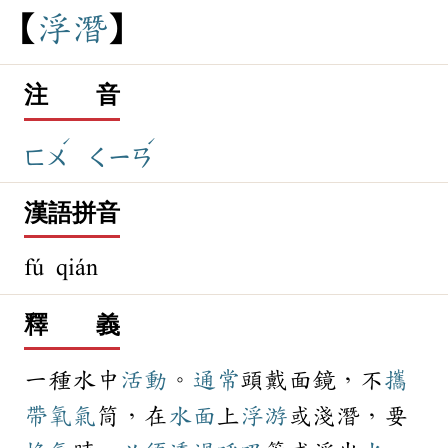
浮
潛
注 音
ˊ
ˊ
ㄈㄨ
ㄑㄧㄢ
漢語拼音
fú qián
釋 義
一種水中
活動
。
通常
頭戴面鏡，不
攜
帶
氧氣
筒，在
水面
上
浮游
或淺潛，要