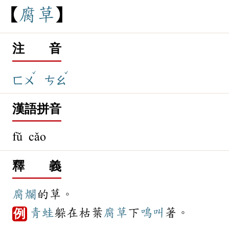
腐
草
注 音
ˇ
ˇ
ㄈㄨ
ㄘㄠ
漢語拼音
fǔ cǎo
釋 義
腐爛
的草。
青蛙
躲在枯葉
腐草
下
鳴叫
著。
例