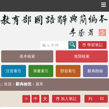
☰
學習筆記
基本檢索
進階檢索
注音索引
筆畫索引
部首索引
辭典附錄
首頁
>
辭典檢視
> 腐草
:::
大
中
加入筆記
列 印
小