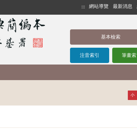
網站導覽
最新消息
:::
基本檢索
注音索引
筆畫索
小