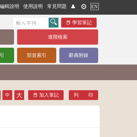
⚙️
編輯說明
使用說明
常見問題
👤
EN
學習筆記
進階檢索
引
部首索引
辭典附錄
大
中
加入筆記
列 印