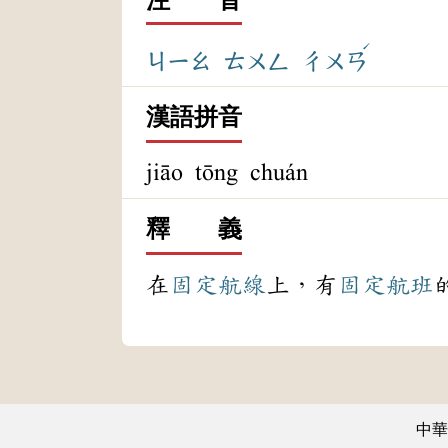
ˊ
ㄐㄧㄠ
ㄊㄨㄥ
ㄔㄨㄢ
漢語拼音
jiāo tōng chuán
釋 義
在
固定
航線
上，有
固定
航班
中華