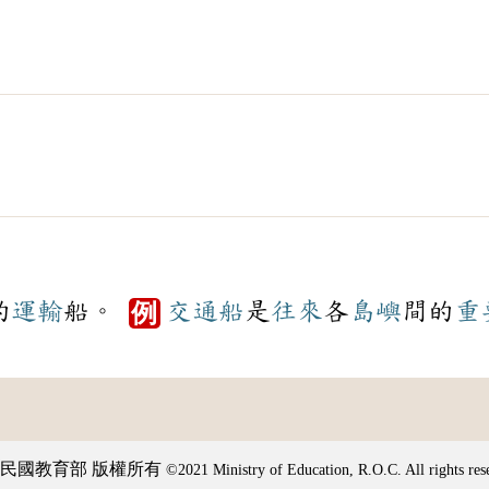
的
運輸
船。
交通船
是
往來
各
島嶼
間的
重
例
民國教育部 版權所有
©2021 Ministry of Education, R.O.C. All rights res