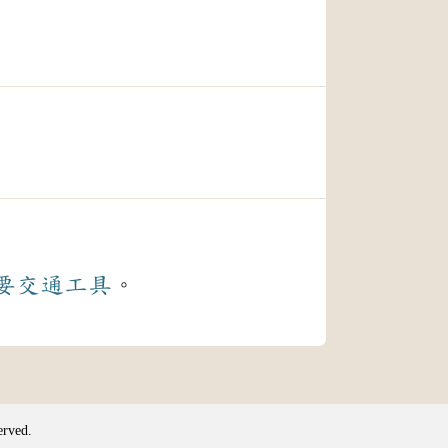
要
交通工具
。
erved.