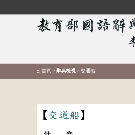
首頁
>
辭典檢視
> 交通船
:::
交
通
船
注 音