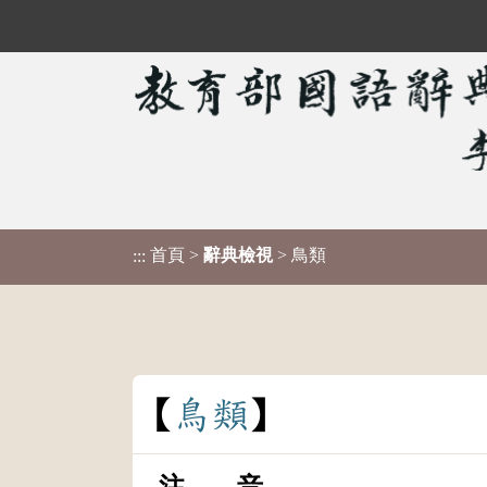
首頁
>
辭典檢視
> 鳥類
:::
鳥
類
注 音