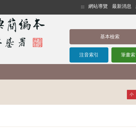
網站導覽
最新消息
:::
基本檢索
注音索引
筆畫索
小