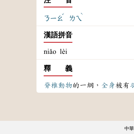
ˇ
ˋ
ㄋㄧㄠ
ㄌㄟ
漢語拼音
niǎo lèi
釋 義
脊椎動物
的一綱，
全身
被有
中華