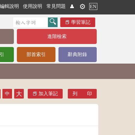
⚙️
編輯說明
使用說明
常見問題
👤
EN
學習筆記
進階檢索
引
部首索引
辭典附錄
大
中
加入筆記
列 印