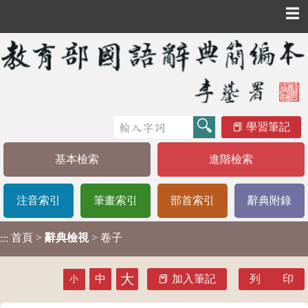
☰
學習筆記
基本檢索
進階檢索
注音索引
筆畫索引
部首索引
辭典附錄
首頁
>
辭典檢視
> 卷子
:::
大
中
加入筆記
列 印
小