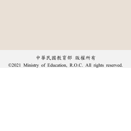
中華民國教育部 版權所有
©2021 Ministry of Education, R.O.C. All rights reserved.
︿
:::
個資法及隱私聲明
|
辭典公眾授權網
|
意見交流
|
網網相連
三峽總院區地址：新北市三峽區三樹路2號、
臺北院區地址：臺北市大安區和平東路一段179號、
回頂端
臺中院區地址：臺中市豐原區師範街67號