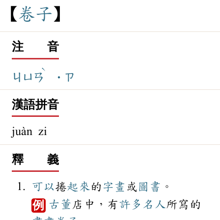
卷
子
注 音
ˋ
ㄐㄩㄢ
˙ㄗ
漢語拼音
juàn zi
釋 義
可以
捲
起來
的
字畫
或
圖書
。
古董
店中，有
許多
名人
所寫的
例