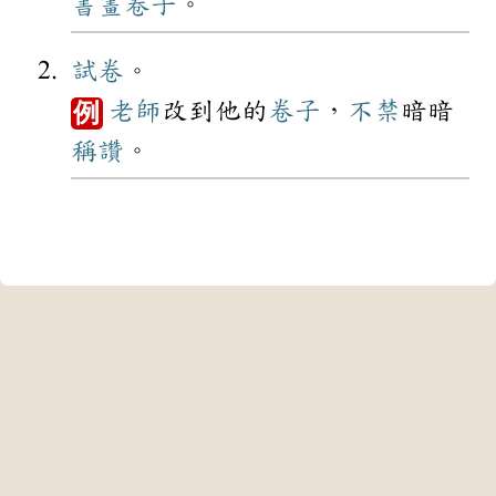
書畫
卷子
。
試卷
。
老師
改到他的
卷子
，
不禁
暗暗
例
稱讚
。