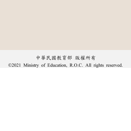
中華民國教育部 版權所有
©2021 Ministry of Education, R.O.C. All rights reserved.
︿
:::
個資法及隱私聲明
|
辭典公眾授權網
|
意見交流
|
網網相連
三峽總院區地址：新北市三峽區三樹路2號、
臺北院區地址：臺北市大安區和平東路一段179號、
回頂端
臺中院區地址：臺中市豐原區師範街67號