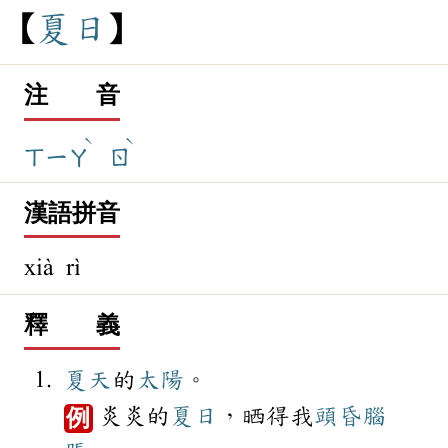
夏
日
注 音
ˋ
ˋ
ㄒㄧㄚ
ㄖ
漢語拼音
xià rì
釋 義
夏天
的
太陽
。
炎炎的
夏日
，晒得我
頭昏腦
例