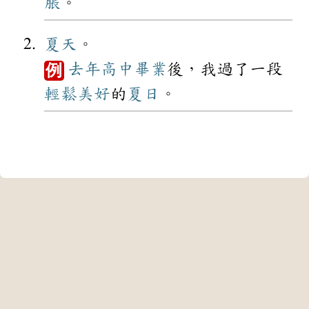
脹
。
夏天
。
去年
高中
畢業
後，我過了一段
例
輕鬆
美好
的
夏日
。