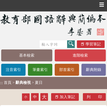
☰
學習筆記
基本檢索
進階檢索
注音索引
筆畫索引
部首索引
辭典附錄
首頁
>
辭典檢視
> 夏日
:::
大
中
加入筆記
列 印
小