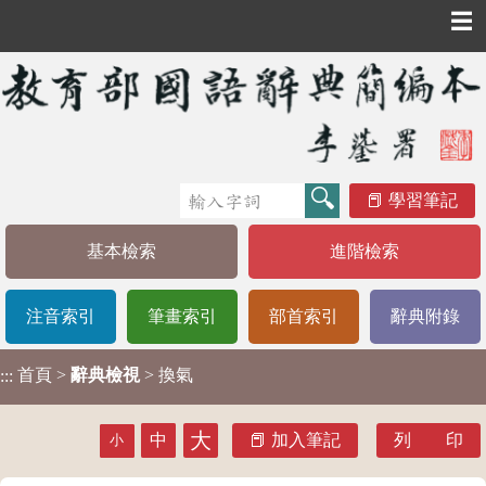
☰
學習筆記
基本檢索
進階檢索
注音索引
筆畫索引
部首索引
辭典附錄
首頁
>
辭典檢視
> 換氣
:::
大
中
加入筆記
列 印
小