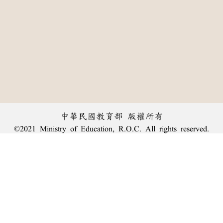
中華民國教育部 版權所有
©2021 Ministry of Education, R.O.C. All rights reserved.
︿
:::
個資法及隱私聲明
|
辭典公眾授權網
|
意見交流
|
網網相連
三峽總院區地址：新北市三峽區三樹路2號、
臺北院區地址：臺北市大安區和平東路一段179號、
回頂端