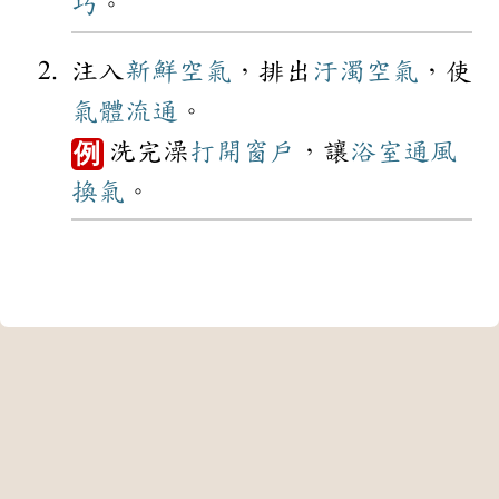
巧
。
注入
新鮮
空氣
，排出
汙濁
空氣
，使
氣體
流通
。
洗完澡
打開
窗戶
，讓
浴室
通風
例
換氣
。