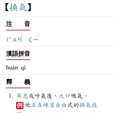
換
氣
注 音
ˋ
ˋ
ㄏㄨㄢ
ㄑㄧ
漢語拼音
huàn qì
釋 義
屏息
或呼氣後，
大口
吸氣。
他
正在
練習
自由
式的
換氣
技
例