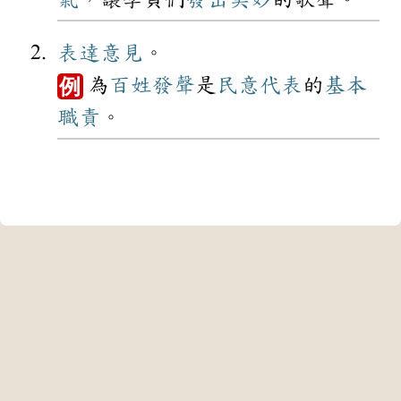
表達
意見
。
為
百姓
發聲
是
民意代表
的
基本
例
職責
。