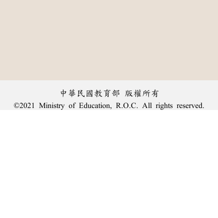
中華民國教育部 版權所有
©2021 Ministry of Education, R.O.C. All rights reserved.
︿
:::
個資法及隱私聲明
|
辭典公眾授權網
|
意見交流
|
網網相連
三峽總院區地址：新北市三峽區三樹路2號、
臺北院區地址：臺北市大安區和平東路一段179號、
回頂端
臺中院區地址：臺中市豐原區師範街67號
電話總機：
(02)7740-7890
、
傳真：(02)7740-7064、