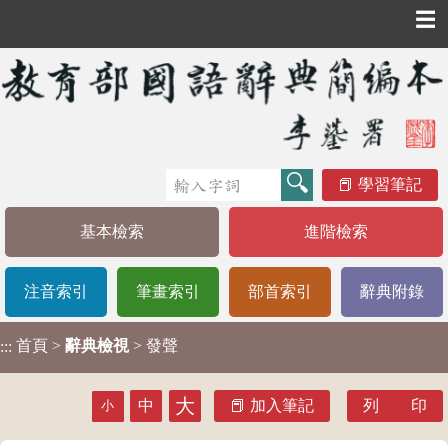
☰
學習筆記
基本檢索
進階檢索
注音索引
筆畫索引
部首索引
辭典附錄
首頁
>
辭典檢視
> 發聲
:::
大
中
加入筆記
列 印
小