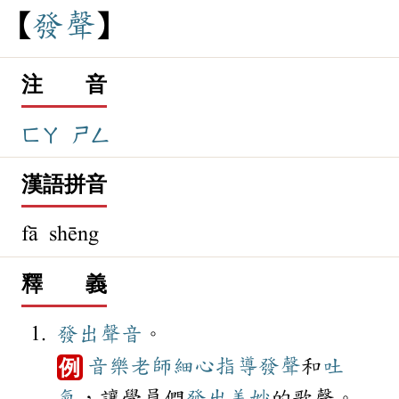
發
聲
注 音
ㄈㄚ
ㄕㄥ
漢語拼音
fā shēng
釋 義
發出
聲音
。
音樂
老師
細心
指導
發聲
和
吐
例
氣
，讓學員們
發出
美妙
的歌聲。