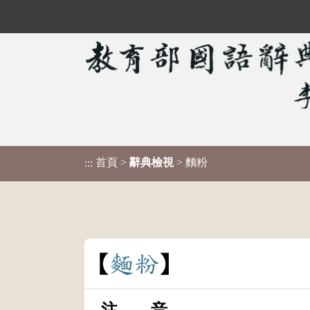
首頁
>
辭典檢視
> 麵粉
:::
麵
粉
注 音