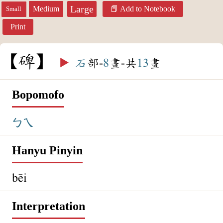
Large
Medium
Add to Notebook
Small
Print
碑
▶️
石
部-
8
畫-共
13
畫
Bopomofo
ㄅㄟ
Hanyu Pinyin
bēi
Interpretation