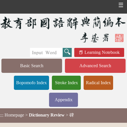
☰
Learning Notebook
Basic Search
Advanced Search
Bopomofo Index
Stroke Index
Radical Index
Appendix
Homepage
>
Dictionary Review
> 碑
:::