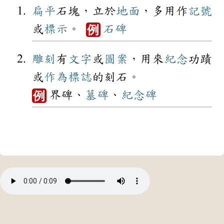
扁平
石塊，立於
地面
，多用作
記號
或
標示
。
石碑
例
雕刻
有
文字
或
圖案
，用來
紀念
功蹟
或
作為
標誌
的刻石。
界碑、
墓碑
、
紀念碑
例