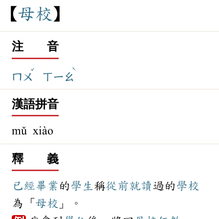
母
校
注 音
ˇ
ˋ
ㄇㄨ
ㄒㄧㄠ
漢語拼音
mǔ xiào
釋 義
已經
畢業
的
學生
稱
從前
就讀
過的
學校
為「
母校
」。