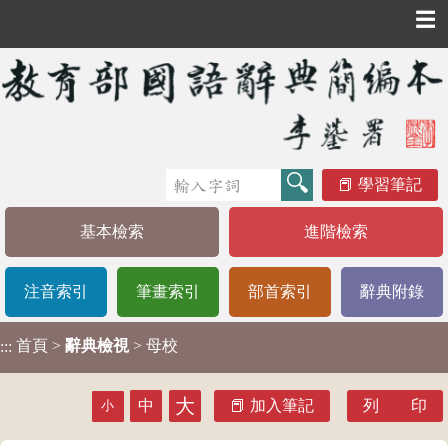
☰
學習筆記
基本檢索
進階檢索
注音索引
筆畫索引
部首索引
辭典附錄
首頁
>
辭典檢視
> 母校
:::
大
中
加入筆記
列 印
小