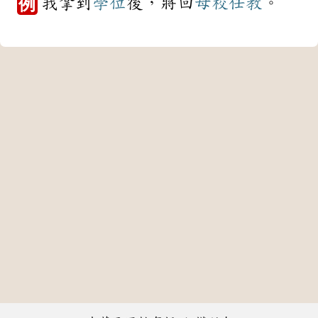
我拿到
學位
後，將回
母校
任教
。
例