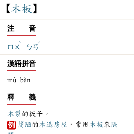
木
板
注 音
ˋ
ˇ
ㄇㄨ
ㄅㄢ
漢語拼音
mù bǎn
釋 義
木製
的板子。
簡陋
的
木造
房屋
，常用
木板
來
隔
例