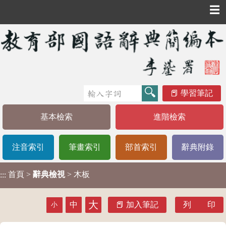
☰
學習筆記
基本檢索
進階檢索
注音索引
筆畫索引
部首索引
辭典附錄
首頁
>
辭典檢視
> 木板
:::
大
中
加入筆記
列 印
小