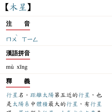
木
星
注 音
ˋ
ㄇㄨ
ㄒㄧㄥ
漢語拼音
mù xīng
釋 義
行星
名。
距離
太陽
第五近的
行星
，也
是
太陽系
中
體積
最大的
行星
，有
行星