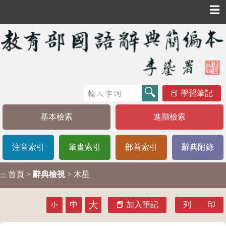
☰
學習筆記
基本檢索
進階檢索
注音索引
筆畫索引
部首索引
辭典附錄
首頁
>
辭典檢視
> 木星
:::
大
中
加入筆記
列 印
小