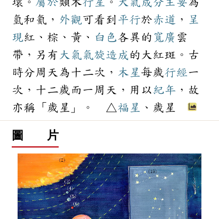
環。
屬於
類木
行星
。
大氣
成分
主要
為
氫和氦，
外觀
可看到
平行
於
赤道
，
呈
現
紅、棕、黃、
白色
各異的
寬廣
雲
帶，另有
大氣
氣旋
造成
的大紅斑。古
時分周天為十二次，
木星
每歲
行經
一
次，十二歲而一周天，用以
紀年
，故
亦稱「歲星」。 △
福星
、歲星
圖 片