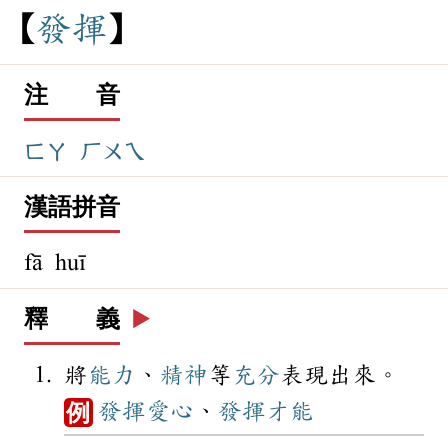
發
揮
注 音
ㄈㄚ
ㄏㄨㄟ
漢語拼音
fā huī
釋 義
▶️
將
能力
、
精神
等
充分
表現出來。
發揮
愛心
、
發揮
才能
例