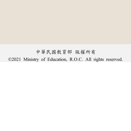
中華民國教育部 版權所有
©2021 Ministry of Education, R.O.C. All rights reserved.
︿
:::
個資法及隱私聲明
|
辭典公眾授權網
|
意見交流
|
網網相連
三峽總院區地址：新北市三峽區三樹路2號、
臺北院區地址：臺北市大安區和平東路一段179號、
回頂端
臺中院區地址：臺中市豐原區師範街67號
電話總機：
(02)7740-7890
、
傳真：(02)7740-7064、