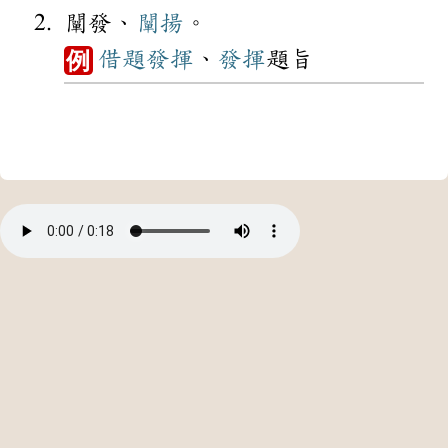
闡發、
闡揚
。
借題發揮
、
發揮
題旨
例