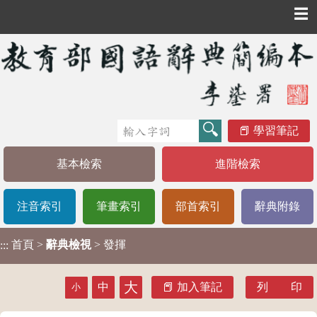
☰
學習筆記
基本檢索
進階檢索
注音索引
筆畫索引
部首索引
辭典附錄
首頁
>
辭典檢視
> 發揮
:::
大
中
加入筆記
列 印
小