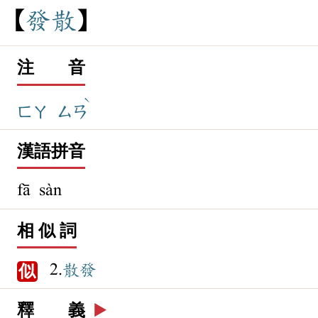
發
散
注 音
ˋ
ㄈㄚ
ㄙㄢ
漢語拼音
fā sàn
相 似 詞
2.
散發
似
釋 義
▶️