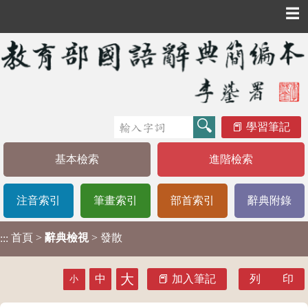
☰
學習筆記
基本檢索
進階檢索
注音索引
筆畫索引
部首索引
辭典附錄
首頁
>
辭典檢視
> 發散
:::
大
中
加入筆記
列 印
小