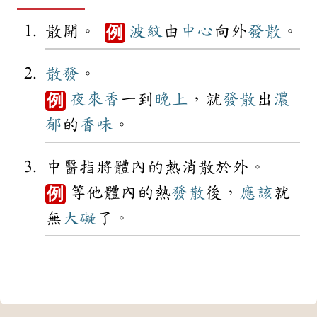
散開。
波紋
由
中心
向外
發散
。
例
散發
。
夜來香
一到
晚上
，就
發散
出
濃
例
郁
的
香味
。
中醫指將體內的熱消散於外。
等他體內的熱
發散
後，
應該
就
例
無
大礙
了。