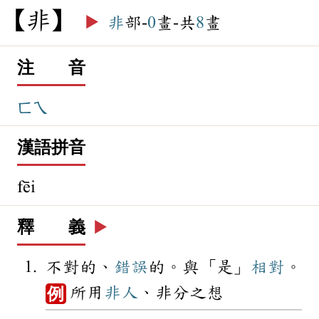
非
▶️
非
部-
0
畫-共
8
畫
注 音
ㄈㄟ
漢語拼音
fēi
釋 義
▶️
不對的、
錯誤
的。與「是」
相對
。
所用
非人
、非分之想
例