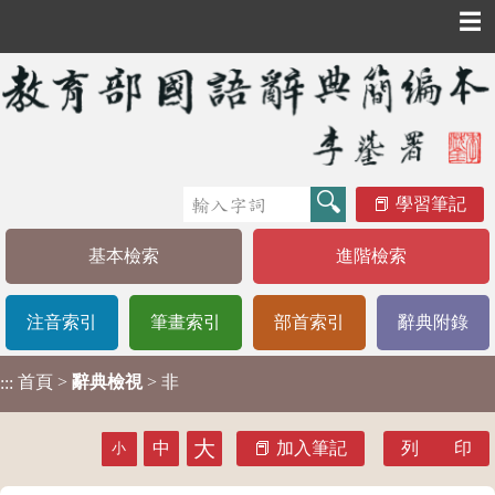
☰
學習筆記
基本檢索
進階檢索
注音索引
筆畫索引
部首索引
辭典附錄
首頁
>
辭典檢視
> 非
:::
大
中
加入筆記
列 印
小