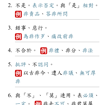
不是。
表示
否定
。與「是」
相對
。
非賣品
、
答非所問
例
錯事、惡行。
為非作歹
、
痛改前非
例
不合於。
非禮
、非分、
非法
例
批評
、不
認同
。
以古非今、遭人
非議
、
無可厚
例
非
與「不」、「莫」連用，表
必須
、
一定
。
非去
不可
、非君莫屬
例