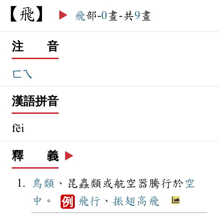
飛
▶️
飛
部-
0
畫-共
9
畫
注 音
ㄈㄟ
漢語拼音
fēi
釋 義
▶️
鳥類
、昆蟲類或航空器騰行於
空
中
。
飛行
、
振翅高飛
例