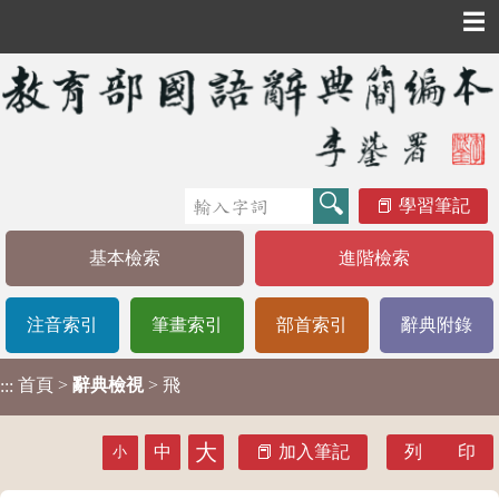
☰
學習筆記
基本檢索
進階檢索
注音索引
筆畫索引
部首索引
辭典附錄
首頁
>
辭典檢視
> 飛
:::
大
中
加入筆記
列 印
小