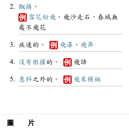
飄揚
。
雪花
紛飛
、飛沙走石、春城無
例
處不飛花
疾速的。
飛瀑
、
飛奔
例
沒有
根據
的。
飛語
例
意料
之外的。
飛來橫禍
例
圖 片