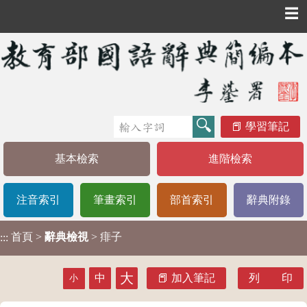
☰
學習筆記
基本檢索
進階檢索
注音索引
筆畫索引
部首索引
辭典附錄
首頁
>
辭典檢視
> 痱子
:::
大
中
加入筆記
列 印
小