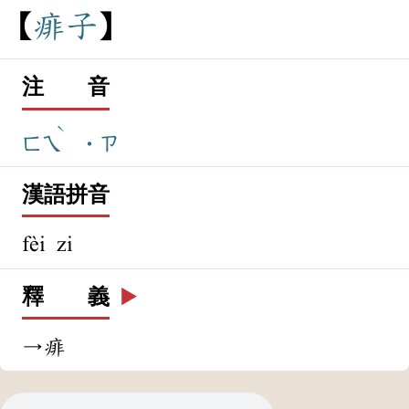
痱
子
注 音
ˋ
ㄈㄟ
˙ㄗ
漢語拼音
fèi zi
釋 義
▶️
→痱