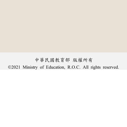
中華民國教育部 版權所有
©2021 Ministry of Education, R.O.C. All rights reserved.
︿
:::
個資法及隱私聲明
|
辭典公眾授權網
|
意見交流
|
網網相連
三峽總院區地址：新北市三峽區三樹路2號、
臺北院區地址：臺北市大安區和平東路一段179號、
回頂端
臺中院區地址：臺中市豐原區師範街67號