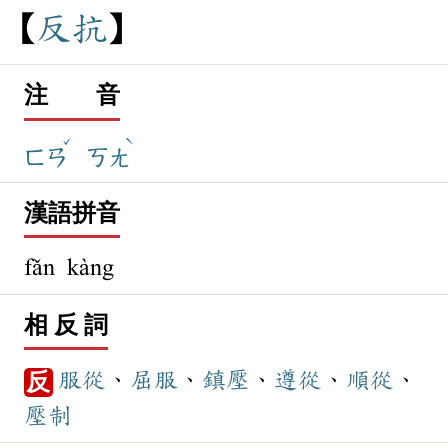
反
抗
注 音
ˇ
ˋ
ㄈㄢ
ㄎㄤ
漢語拼音
fǎn kàng
相 反 詞
服從
、
屈服
、
鎮壓
、
遵從
、
順從
、
反
壓制