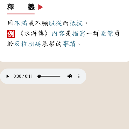
釋 義
▶️
因
不滿
或不願
服從
而
抵抗
。
《水滸傳》
內容
是
描寫
一群
豪傑
勇
例
於
反抗
朝廷
暴權的
事蹟
。