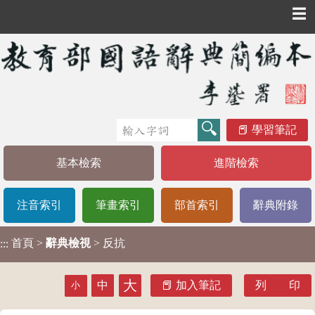
☰
學習筆記
基本檢索
進階檢索
注音索引
筆畫索引
部首索引
辭典附錄
首頁
>
辭典檢視
> 反抗
:::
大
中
加入筆記
列 印
小