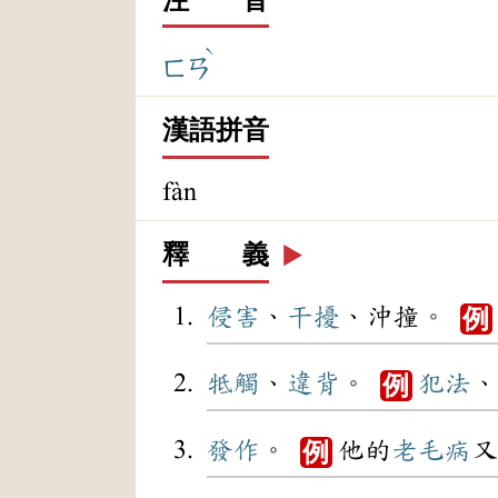
ˋ
ㄈㄢ
漢語拼音
fàn
釋 義
▶️
侵害
、
干擾
、沖撞。
例
牴觸
、
違背
。
犯法
、
例
發作
。
他的
老毛病
又
例