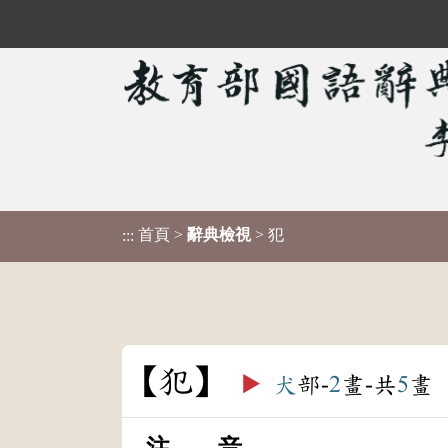
首頁
>
辭典檢視
> 犯
:::
犯
▶️
犬
部-
2
畫-共
5
畫
注 音