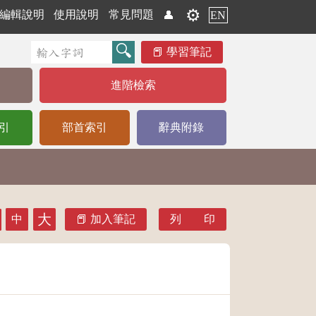
⚙️
編輯說明
使用說明
常見問題
👤
EN
學習筆記
進階檢索
引
部首索引
辭典附錄
大
中
加入筆記
列 印