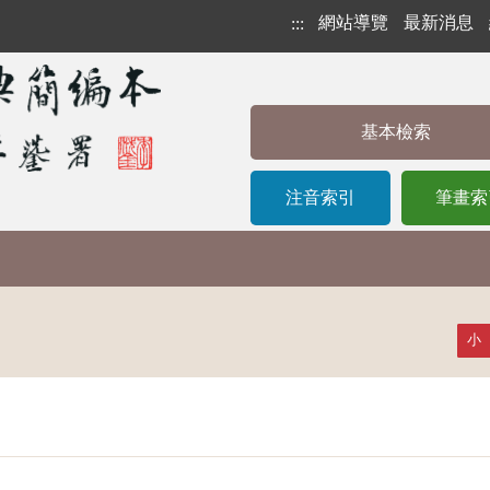
網站導覽
最新消息
:::
基本檢索
注音索引
筆畫索
小