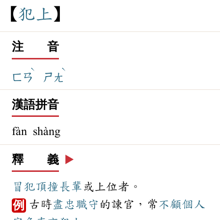
犯
上
注 音
ˋ
ˋ
ㄈㄢ
ㄕㄤ
漢語拼音
fàn shàng
釋 義
▶️
冒犯
頂撞
長輩
或上位者。
古時
盡忠
職守
的諫官，常
不顧
個人
例