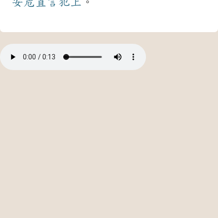
安危
直言
犯上
。