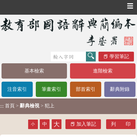
☰
學習筆記
基本檢索
進階檢索
注音索引
筆畫索引
部首索引
辭典附錄
首頁
>
辭典檢視
> 犯上
:::
大
中
加入筆記
列 印
小