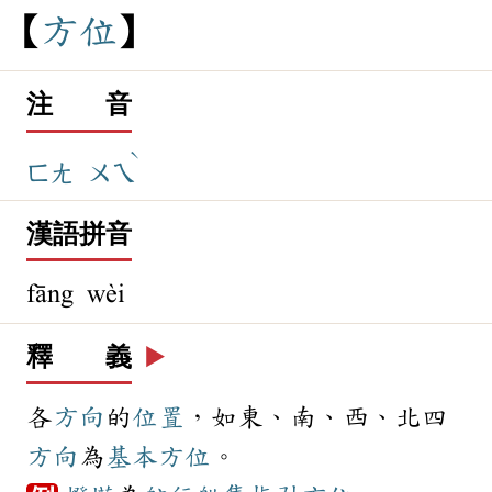
方
位
注 音
ˋ
ㄈㄤ
ㄨㄟ
漢語拼音
fāng wèi
釋 義
▶️
各
方向
的
位置
，如東、南、西、北四
方向
為
基本
方位
。