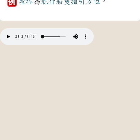
燈塔
為
航行
船隻
指引
方位
。
例