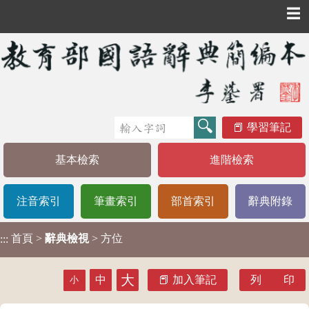
☰
學習筆記
基本檢索
進階檢索
注音索引
筆畫索引
部首索引
辭典附錄
首頁
>
辭典檢視
> 方位
:::
大
中
加入筆記
列 印
小