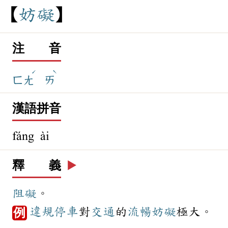
妨
礙
注 音
ˊ
ˋ
ㄈㄤ
ㄞ
漢語拼音
fáng ài
釋 義
▶️
阻礙
。
違規
停車
對
交通
的
流暢
妨礙
極大。
例