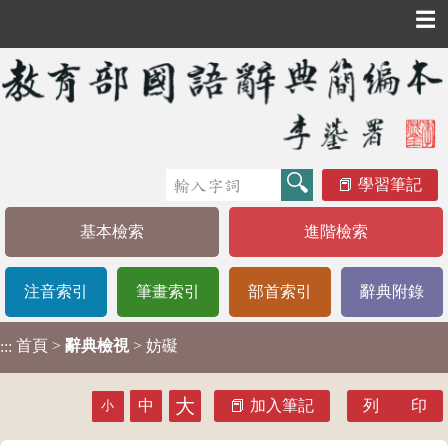
☰
學習筆記
基本檢索
進階檢索
注音索引
筆畫索引
部首索引
辭典附錄
首頁
>
辭典檢視
> 妨礙
:::
大
中
加入筆記
列 印
小