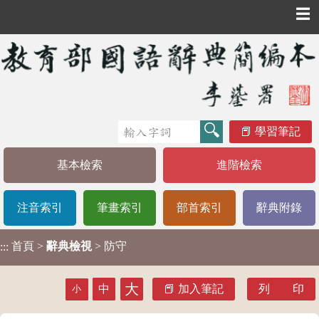
☰
學習筆記
基本檢索
進階檢索
注音索引
筆畫索引
部首索引
辭典附錄
首頁
>
辭典檢視
> 防守
:::
大
中
加入筆記
列 印
小