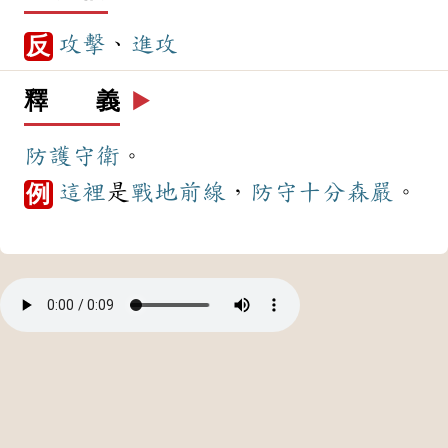
攻擊
、
進攻
反
釋 義
▶️
防護
守衛
。
這裡
是
戰地
前線
，
防守
十分
森嚴
。
例