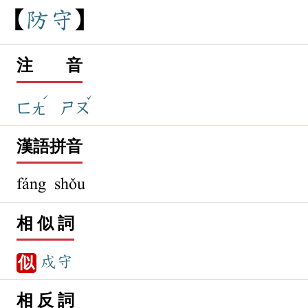
防
守
注 音
ˊ
ˇ
ㄈㄤ
ㄕㄡ
漢語拼音
fáng shǒu
相 似 詞
戍守
似
相 反 詞