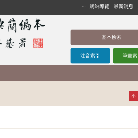
網站導覽
最新消息
:::
基本檢索
注音索引
筆畫索
小