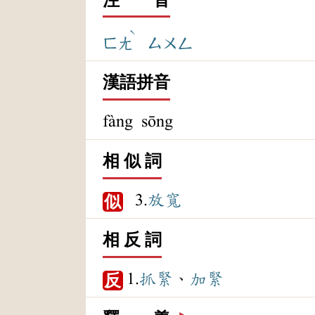
ˋ
ㄈㄤ
ㄙㄨㄥ
漢語拼音
fàng sōng
相 似 詞
3.
放寬
似
相 反 詞
1.
抓緊
、
加緊
反