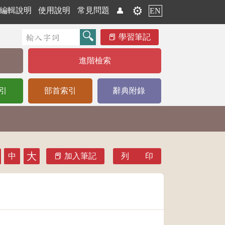
⚙️
編輯說明
使用說明
常見問題
👤
EN
學習筆記
進階檢索
引
部首索引
辭典附錄
大
中
加入筆記
列 印