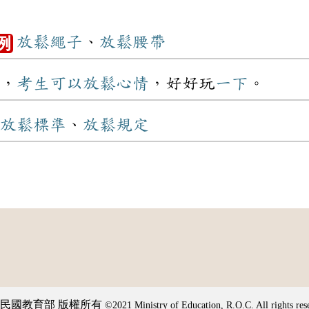
放鬆
繩子
、
放鬆
腰帶
例
，
考生
可以
放鬆
心情
，好好玩
一下
。
放鬆
標準
、
放鬆
規定
民國教育部 版權所有
©2021 Ministry of Education, R.O.C. All rights res