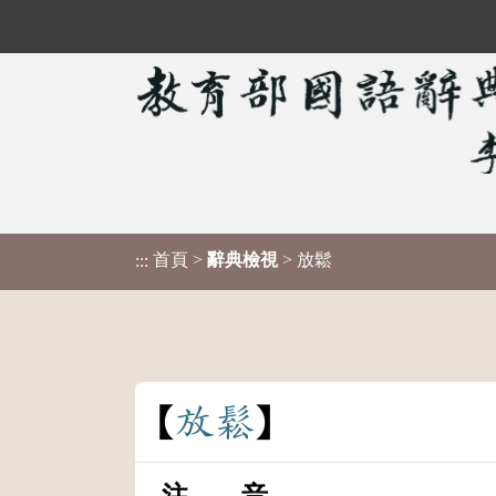
首頁
>
辭典檢視
> 放鬆
:::
放
鬆
注 音