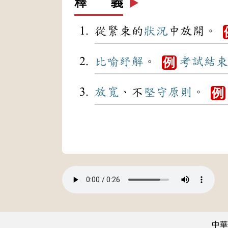
釋 義
▶️
從緊束的
狀況
中放開。
比喻
紓解
。
考試
結束
例
放寬
、不
堅守
原則
。
例
中華