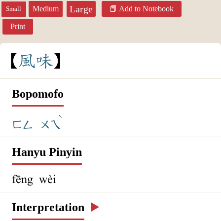
Large
Medium
Add to Notebook
Small
Print
風
味
Bopomofo
ˋ
ㄈㄥ
ㄨㄟ
Hanyu Pinyin
fēng wèi
Interpretation
▶️