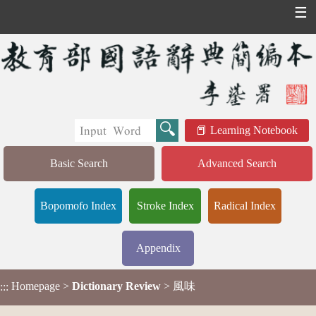
☰
Learning Notebook
Basic Search
Advanced Search
Bopomofo Index
Stroke Index
Radical Index
Appendix
Homepage
>
Dictionary Review
> 風味
:::