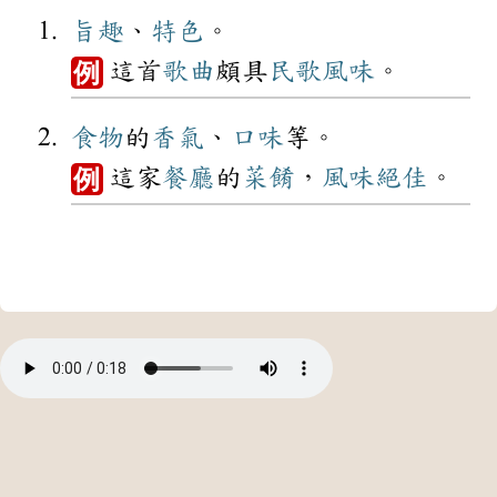
旨趣
、
特色
。
這首
歌曲
頗具
民歌
風味
。
例
食物
的
香氣
、
口味
等。
這家
餐廳
的
菜餚
，
風味
絕佳
。
例