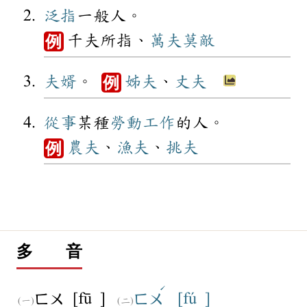
泛指
一般人。
千夫所指、
萬夫莫敵
例
夫婿
。
姊夫
、
丈夫
例
從事
某種
勞動
工作
的人。
農夫
、
漁夫
、
挑夫
例
多 音
ˊ
[fū ]
[fú ]
ㄈㄨ
ㄈㄨ