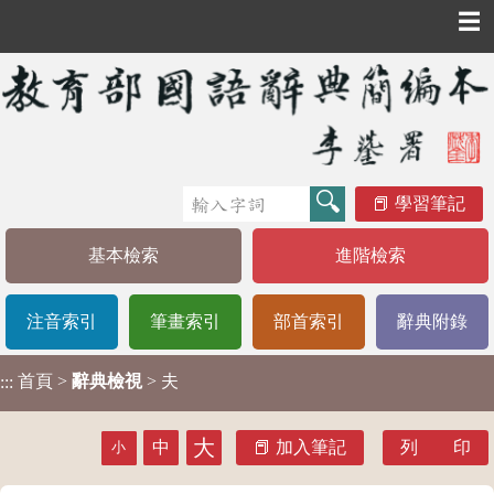
☰
學習筆記
基本檢索
進階檢索
注音索引
筆畫索引
部首索引
辭典附錄
首頁
>
辭典檢視
> 夫
:::
大
中
加入筆記
列 印
小