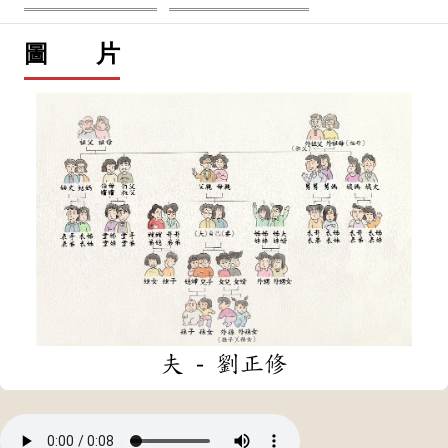
圖 片
夫 - 劉正修