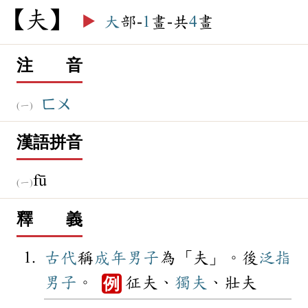
夫
▶️
大
部-
1
畫-共
4
畫
注 音
ㄈㄨ
漢語拼音
fū
釋 義
古代
稱
成年
男子
為「夫」。後
泛指
男子
。
征夫、
獨夫
、壯夫
例