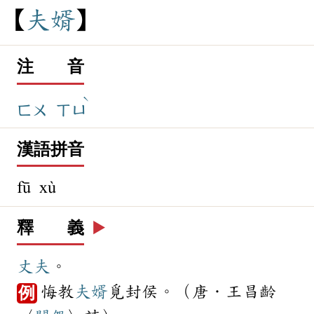
夫
婿
注 音
ˋ
ㄈㄨ
ㄒㄩ
漢語拼音
fū xù
釋 義
▶️
丈夫
。
悔教
夫婿
覓封侯。（唐．王昌齡
例