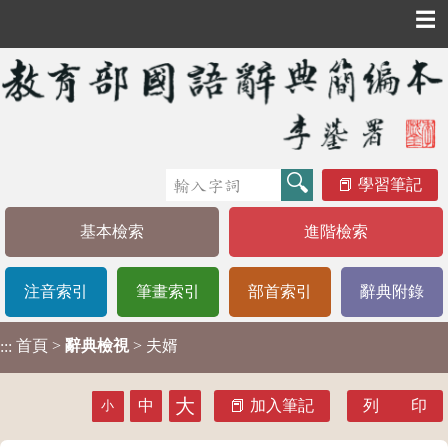
☰
學習筆記
基本檢索
進階檢索
注音索引
筆畫索引
部首索引
辭典附錄
首頁
>
辭典檢視
> 夫婿
:::
大
中
加入筆記
列 印
小