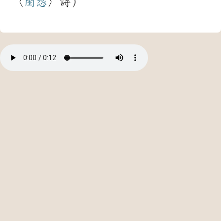
〈
閨怨
〉詩）