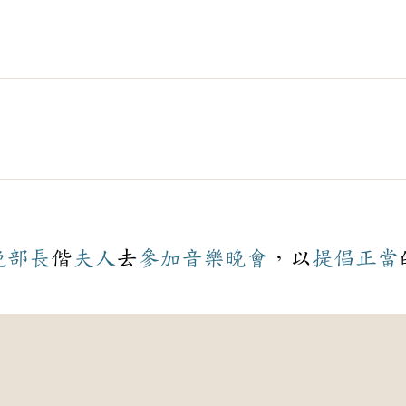
晚
部長
偕
夫人
去
參加
音樂
晚會
，以
提倡
正當