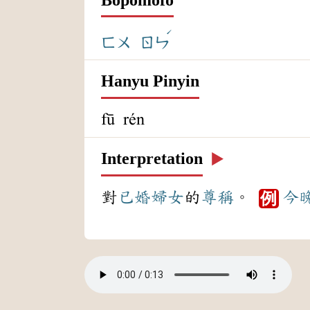
ˊ
ㄈㄨ
ㄖㄣ
Hanyu Pinyin
fū rén
Interpretation
▶️
對
已婚
婦女
的
尊稱
。
今
例