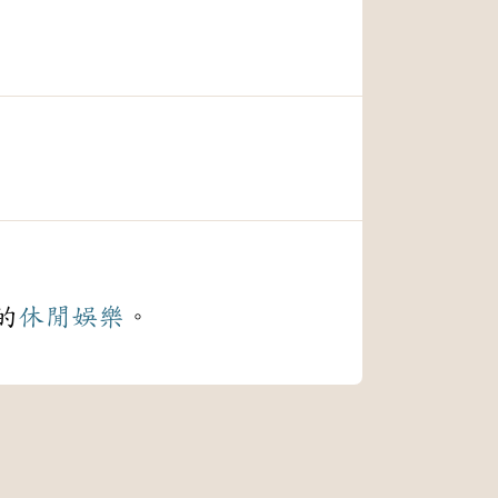
的
休閒
娛樂
。