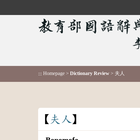
Homepage
>
Dictionary Review
> 夫人
:::
夫
人
Bopomofo