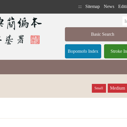
:::
Sitemap
News
Editi
Basic Search
Bopomofo Index
Stroke I
Medium
Small