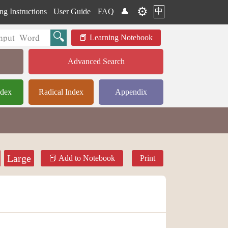
⚙️
中
ng Instructions
User Guide
FAQ
👤
Learning Notebook
Advanced Search
ndex
Radical Index
Appendix
Large
Add to Notebook
Print