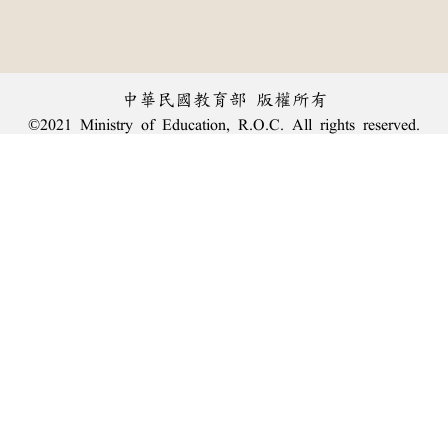
中華民國教育部 版權所有
©2021 Ministry of Education, R.O.C. All rights reserved.
︿
:::
個資法及隱私聲明
|
辭典公眾授權網
|
意見交流
|
網網相連
三峽總院區地址：新北市三峽區三樹路2號、
臺北院區地址：臺北市大安區和平東路一段179號、
回頂端
臺中院區地址：臺中市豐原區師範街67號
電話總機：
(02)7740-7890
、
傳真：(02)7740-7064、
TANet VoIP：9009-7890
線上人數: 1954
累積總人次: 240,092,128