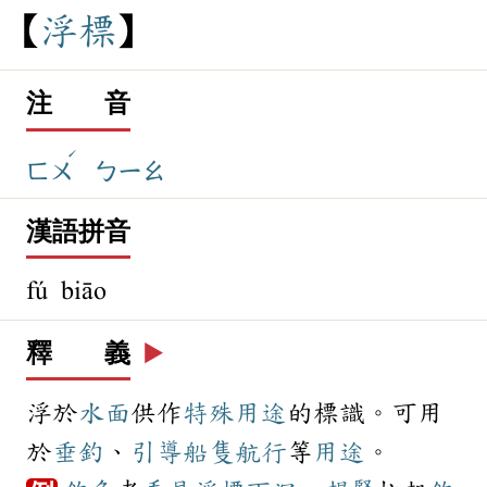
浮
標
注 音
ˊ
ㄈㄨ
ㄅㄧㄠ
漢語拼音
fú biāo
釋 義
▶️
浮於
水面
供作
特殊
用途
的標識。可用
於
垂釣
、
引導
船隻
航行
等
用途
。