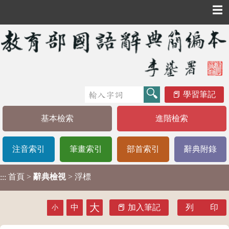
☰
學習筆記
基本檢索
進階檢索
注音索引
筆畫索引
部首索引
辭典附錄
首頁
>
辭典檢視
> 浮標
:::
大
中
加入筆記
列 印
小