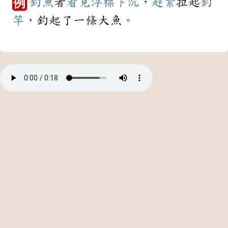
釣魚
者
看見
浮標
下沉
，
趕緊
拉起
釣
例
竿
，釣起了一條大魚。