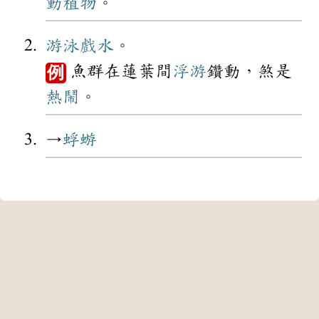
動植物
。
游泳
戲水
。
魚群在蓮葉間
浮游
鑽動，煞是
例
熱鬧
。
→
蜉蝣