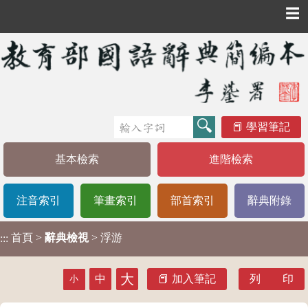
☰
學習筆記
基本檢索
進階檢索
注音索引
筆畫索引
部首索引
辭典附錄
首頁
>
辭典檢視
> 浮游
:::
大
中
加入筆記
列 印
小