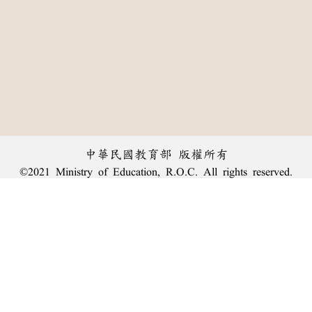
中華民國教育部 版權所有
©2021 Ministry of Education, R.O.C. All rights reserved.
︿
:::
個資法及隱私聲明
|
辭典公眾授權網
|
意見交流
|
網網相連
三峽總院區地址：新北市三峽區三樹路2號、
臺北院區地址：臺北市大安區和平東路一段179號、
回頂端