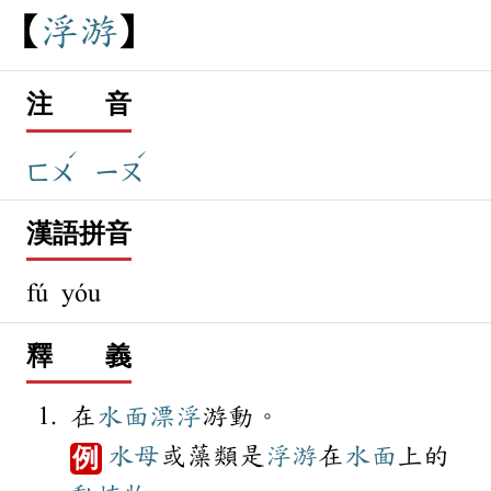
浮
游
注 音
ˊ
ˊ
ㄈㄨ
ㄧㄡ
漢語拼音
fú yóu
釋 義
在
水面
漂浮
游動。
水母
或藻類是
浮游
在
水面
上的
例