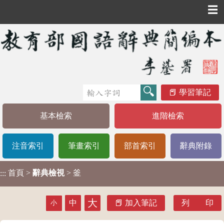
☰
學習筆記
基本檢索
進階檢索
注音索引
筆畫索引
部首索引
辭典附錄
首頁
>
辭典檢視
> 釜
:::
大
中
加入筆記
列 印
小