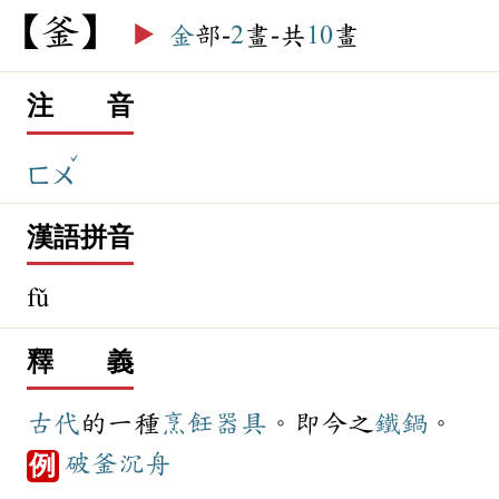
釜
▶️
金
部-
2
畫-共
10
畫
注 音
ˇ
ㄈㄨ
漢語拼音
fǔ
釋 義
古代
的一種
烹飪
器具
。即今之
鐵鍋
。
破釜沉舟
例