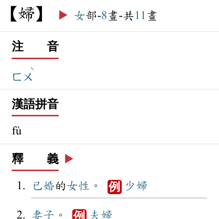
婦
▶️
女
部-
8
畫-共
11
畫
注 音
ˋ
ㄈㄨ
漢語拼音
fù
釋 義
▶️
已婚
的
女性
。
少婦
例
妻子
。
夫婦
例