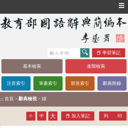
☰
學習筆記
基本檢索
進階檢索
注音索引
筆畫索引
部首索引
辭典附錄
首頁
>
辭典檢視
> 婦
:::
大
中
加入筆記
列 印
小