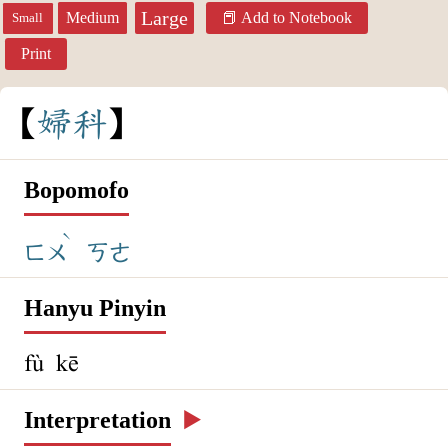
Large
Medium
Add to Notebook
Small
Print
婦
科
Bopomofo
ˋ
ㄈㄨ
ㄎㄜ
Hanyu Pinyin
fù kē
Interpretation
▶️