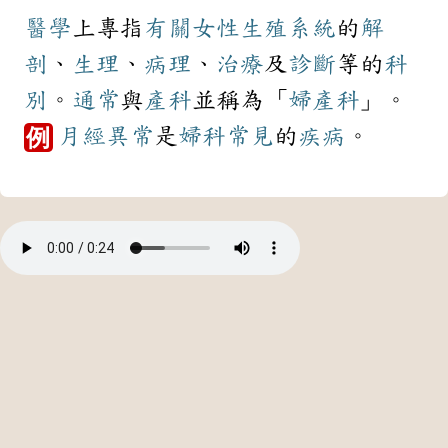
醫學
上專指
有關
女性
生殖
系統
的
解
剖
、
生理
、
病理
、
治療
及
診斷
等的
科
別
。
通常
與
產科
並稱為「
婦產科
」。
月經
異常
是
婦科
常見
的
疾病
。
例