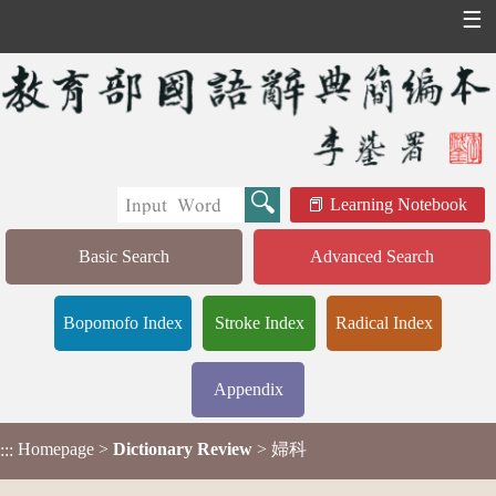
☰
Learning Notebook
Basic Search
Advanced Search
Bopomofo Index
Stroke Index
Radical Index
Appendix
Homepage
>
Dictionary Review
> 婦科
:::