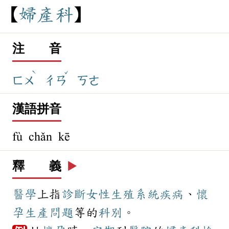
婦
產
科
注 音
ˋ
ˇ
ㄈㄨ
ㄔㄢ
ㄎㄜ
漢語拼音
fù chǎn kē
釋 義
▶️
醫學
上指
診斷
女性
生殖
系統
疾病
、
懷
孕
生產
問題
等的
科別
。