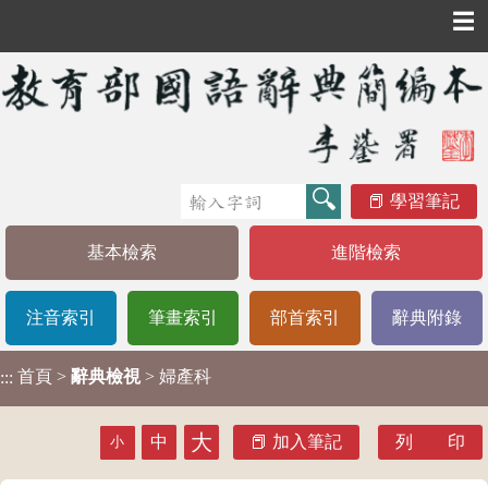
☰
學習筆記
基本檢索
進階檢索
注音索引
筆畫索引
部首索引
辭典附錄
首頁
>
辭典檢視
> 婦產科
:::
大
中
加入筆記
列 印
小