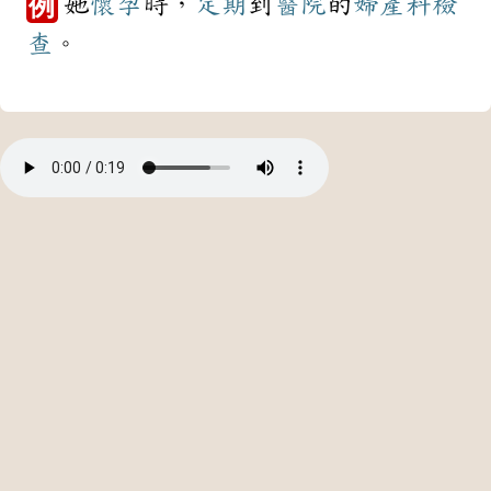
她
懷孕
時，
定期
到
醫院
的
婦產科
檢
例
查
。