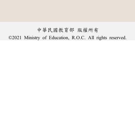
中華民國教育部 版權所有
©2021 Ministry of Education, R.O.C. All rights reserved.
︿
:::
個資法及隱私聲明
|
辭典公眾授權網
|
意見交流
|
網網相連
三峽總院區地址：新北市三峽區三樹路2號、
臺北院區地址：臺北市大安區和平東路一段179號、
回頂端
臺中院區地址：臺中市豐原區師範街67號
電話總機：
(02)7740-7890
、
傳真：(02)7740-7064、
TANet VoIP：9009-7890
線上人數: 2301
累積總人次: 239,817,725