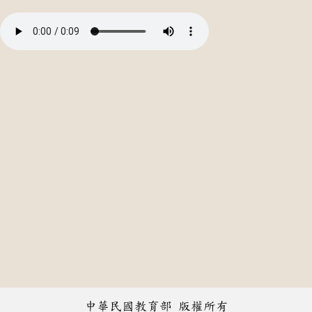
中華民國教育部 版權所有