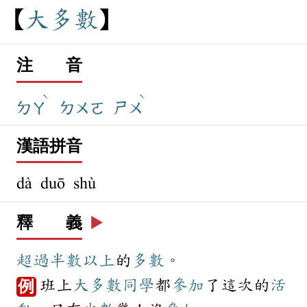
大
多
數
注 音
ˋ
ˋ
ㄉㄚ
ㄉㄨㄛ
ㄕㄨ
漢語拼音
dà duō shù
釋 義
▶️
超過
半數
以上
的
多數
。
班上
大多數
同學
都
參加
了這次的
活
例