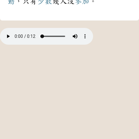
動
，只有
少數
幾人沒
參加
。