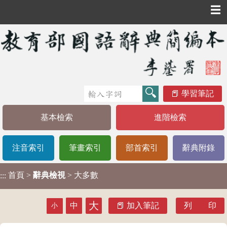
☰
學習筆記
基本檢索
進階檢索
注音索引
筆畫索引
部首索引
辭典附錄
首頁
>
辭典檢視
> 大多數
:::
大
中
加入筆記
列 印
小