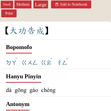
Large
Medium
Add to Notebook
Small
Print
大
功
告
成
Bopomofo
ˋ
ˋ
ˊ
ㄉㄚ
ㄍㄨㄥ
ㄍㄠ
ㄔㄥ
Hanyu Pinyin
dà gōng gào chéng
Antonym