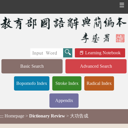
☰
Learning Notebook
Basic Search
Advanced Search
Bopomofo Index
Stroke Index
Radical Index
Appendix
Homepage
>
Dictionary Review
> 大功告成
:::