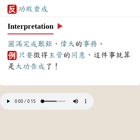
功敗垂成
反
Interpretation
▶️
圓滿
完成
艱鉅
、
偉大
的
事務
。
只要
徵得
主管
的
同意
，這件事就算
例
是
大功告成
了！